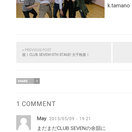
k.tamano
« PREVIOUS POST
祝！CLUB SEVEN10TH STAGE! 大千秋楽！
1 COMMENT
May
2015/05/09 - 19:21
まだまだCLUB SEVENの余韻に