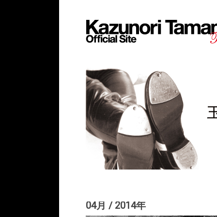
04月 / 2014年