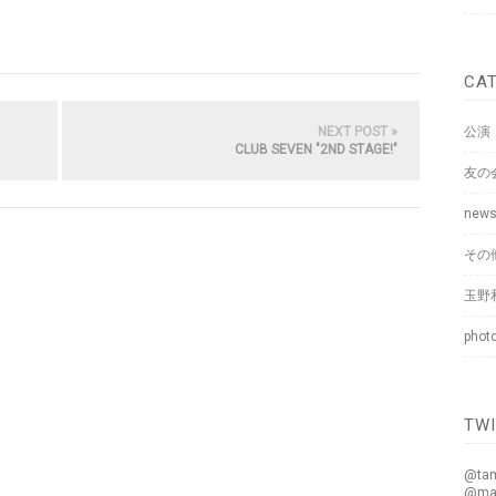
CA
NEXT POST »
公演
CLUB SEVEN "2ND STAGE!"
友の
new
その
玉野
phot
TW
@ta
@ma