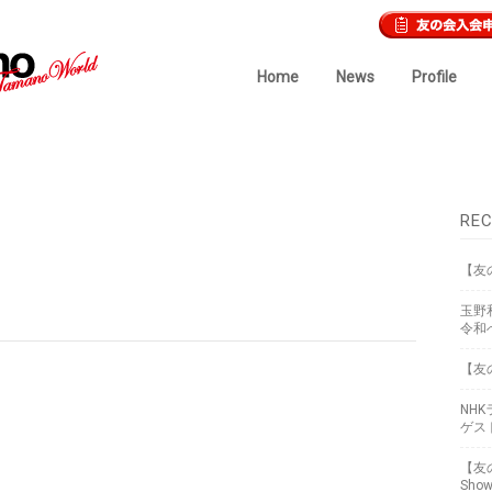
Home
News
Profile
REC
【友
玉野
令和
【友
NH
ゲス
【友
Sho