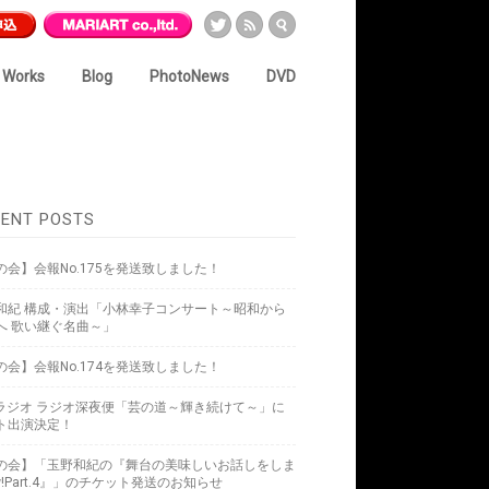
Works
Blog
PhotoNews
DVD
ENT POSTS
の会】会報No.175を発送致しました！
和紀 構成・演出「小林幸子コンサート～昭和から
へ 歌い継ぐ名曲～」
の会】会報No.174を発送致しました！
Kラジオ ラジオ深夜便「芸の道～輝き続けて～」に
ト出演決定！
の会】「玉野和紀の『舞台の美味しいお話しをしま
w!Part.4』」のチケット発送のお知らせ