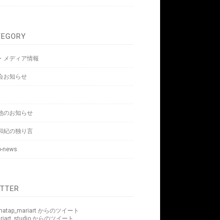
TEGORY
・メディア情報
会お知らせ
s
他のお知らせ
和紀の独り言
o-news
ITTER
matap_mariart からのツイート
riart_studio からのツイート