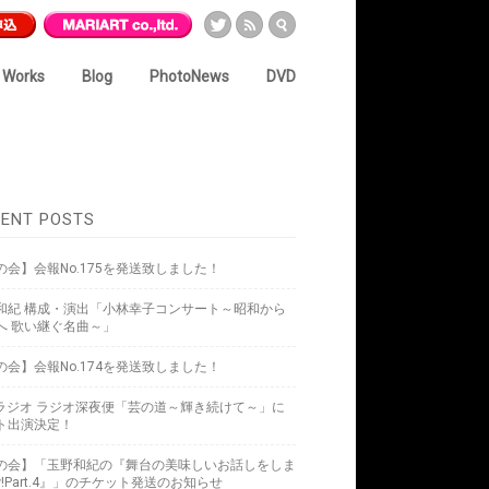
Works
Blog
PhotoNews
DVD
ENT POSTS
の会】会報No.175を発送致しました！
和紀 構成・演出「小林幸子コンサート～昭和から
へ 歌い継ぐ名曲～」
の会】会報No.174を発送致しました！
Kラジオ ラジオ深夜便「芸の道～輝き続けて～」に
ト出演決定！
の会】「玉野和紀の『舞台の美味しいお話しをしま
w!Part.4』」のチケット発送のお知らせ