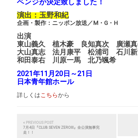
ベンジが決定致しました！
演出：玉野和紀
企画・製作：ニッポン放送／M・G・H
出演
東山義久 植木豪 良知真次 廣瀬真
大山真志 法月康平 松浦司 石川新
和田泰右 川原一馬 北乃颯希
2021年11月20日～21日
日本青年館ホール
詳しくは
こちら
から
« PREVIOUS POST
7月4日『CLUB SEVEN ZEROⅢ』全公演無事完
走！！