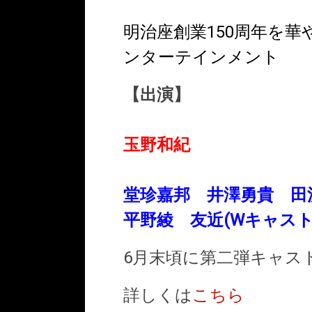
明治座創業150周年を
ンターテインメント
【出演】
玉野和紀
堂珍嘉邦 井澤勇貴 田
平野綾 友近(Wキャスト
6月末頃に第二弾キャス
詳しくは
こちら