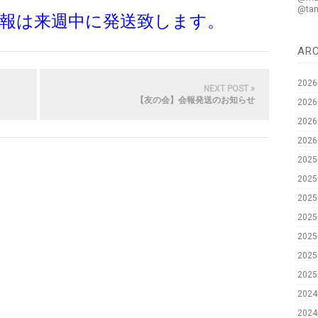
@ta
報は来週中に発送致します。
AR
202
NEXT POST »
【友の会】会報発送のお知らせ
202
202
202
202
202
202
202
202
202
202
202
202