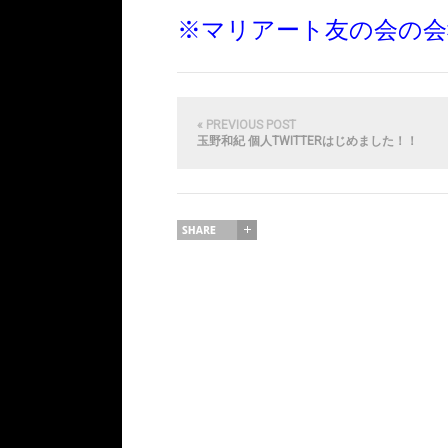
※マリアート友の会の会
« PREVIOUS POST
玉野和紀 個人TWITTERはじめました！！