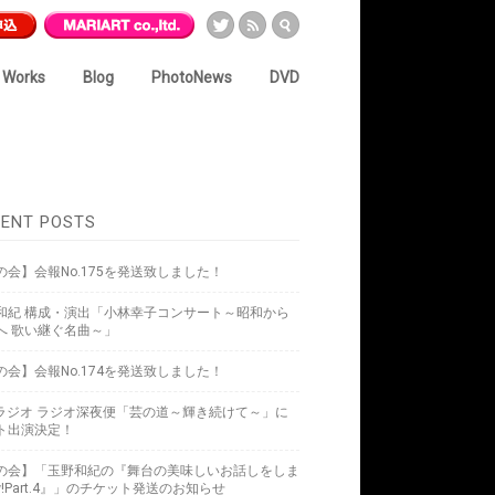
Works
Blog
PhotoNews
DVD
ENT POSTS
の会】会報No.175を発送致しました！
和紀 構成・演出「小林幸子コンサート～昭和から
へ 歌い継ぐ名曲～」
の会】会報No.174を発送致しました！
Kラジオ ラジオ深夜便「芸の道～輝き続けて～」に
ト出演決定！
の会】「玉野和紀の『舞台の美味しいお話しをしま
w!Part.4』」のチケット発送のお知らせ