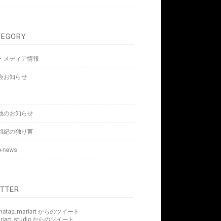
TEGORY
・メディア情報
会お知らせ
s
他のお知らせ
和紀の独り言
o-news
ITTER
matap_mariart からのツイート
riart_studio からのツイート