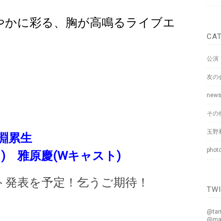
華やかに彩る、胸が高鳴るライブエ
CA
公演
友の
new
その
玉野
淵累生
phot
) 雅原慶(Wキャスト)
ト発表を予定！乞うご期待！
TW
@ta
@ma