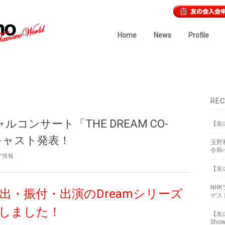
Home
News
Profile
REC
コンサート「THE DREAM CO-
【友
キャスト発表！
玉野
令和
ア情報
【友
NH
出・振付・出演のDreamシリーズ
ゲス
致しました！
【友
Sho