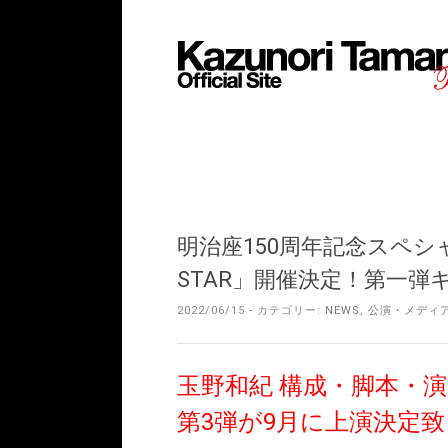
明治座150周年記念スペシャル
STAR」開催決定！第一弾
2022/06/15 - カテゴリー:
NEWS
,
公演・メディ
玉野和紀 構成・脚本・演
第3弾が9月に上演決定